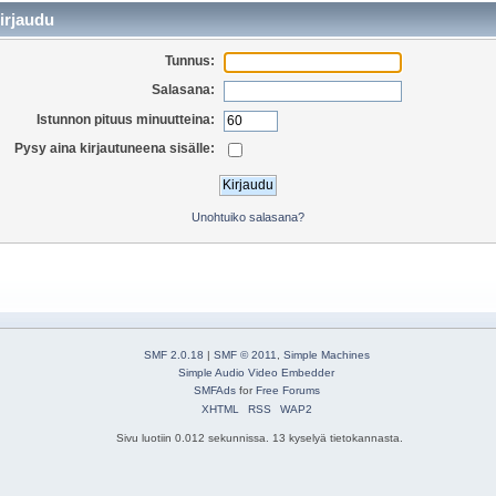
irjaudu
Tunnus:
Salasana:
Istunnon pituus minuutteina:
Pysy aina kirjautuneena sisälle:
Unohtuiko salasana?
SMF 2.0.18
|
SMF © 2011
,
Simple Machines
Simple Audio Video Embedder
SMFAds
for
Free Forums
XHTML
RSS
WAP2
Sivu luotiin 0.012 sekunnissa. 13 kyselyä tietokannasta.