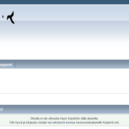
mppanit
m!
Sinulla ei ole oikeutta haun käyttöön tällä alueella.
Ole hyvä ja kirjaudu sisään tai
rekisteröi tunnus
keskustelualueelle Kopterit.net.