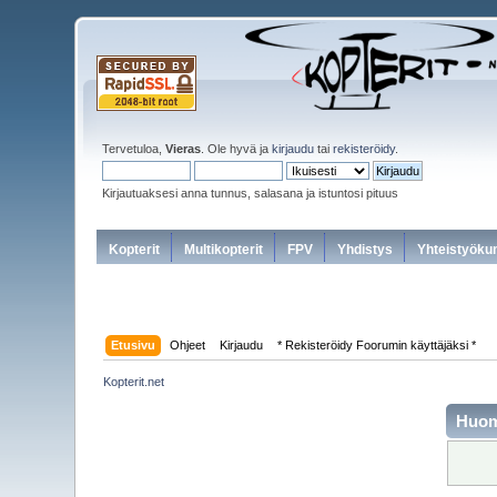
Tervetuloa,
Vieras
. Ole hyvä ja
kirjaudu
tai
rekisteröidy
.
Kirjautuaksesi anna tunnus, salasana ja istuntosi pituus
Kopterit
Multikopterit
FPV
Yhdistys
Yhteistyöku
Etusivu
Ohjeet
Kirjaudu
* Rekisteröidy Foorumin käyttäjäksi *
Kopterit.net
Huo