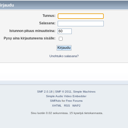
irjaudu
Tunnus:
Salasana:
Istunnon pituus minuutteina:
Pysy aina kirjautuneena sisälle:
Unohtuiko salasana?
SMF 2.0.18
|
SMF © 2011
,
Simple Machines
Simple Audio Video Embedder
SMFAds
for
Free Forums
XHTML
RSS
WAP2
Sivu luotiin 0.02 sekunnissa. 15 kyselyä tietokannasta.