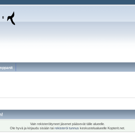
mppanit
m!
Vain rekisteröityneet jäsenet pääsevät tälle alueelle.
Ole hyvä ja kirjaudu sisään tai
rekisteröi tunnus
keskustelualueelle Kopterit.net.