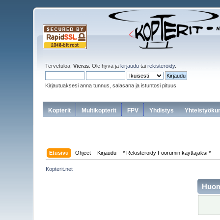
Tervetuloa,
Vieras
. Ole hyvä ja
kirjaudu
tai
rekisteröidy
.
Kirjautuaksesi anna tunnus, salasana ja istuntosi pituus
Kopterit
Multikopterit
FPV
Yhdistys
Yhteistyöku
Etusivu
Ohjeet
Kirjaudu
* Rekisteröidy Foorumin käyttäjäksi *
Kopterit.net
Huo