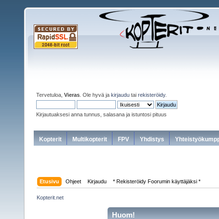
Tervetuloa,
Vieras
. Ole hyvä ja
kirjaudu
tai
rekisteröidy
.
Kirjautuaksesi anna tunnus, salasana ja istuntosi pituus
Kopterit
Multikopterit
FPV
Yhdistys
Yhteistyökumpp
Etusivu
Ohjeet
Kirjaudu
* Rekisteröidy Foorumin käyttäjäksi *
Kopterit.net
Huom!