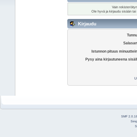
Vain rekisteröity
Ole hyvä ja kirjaudu sisään tai
Kirjaudu
Tunnu
Salasan
Istunnon pituus minuuttei
Pysy aina kirjautuneena sisäl
U
SMF 2.0.1
Simp
S