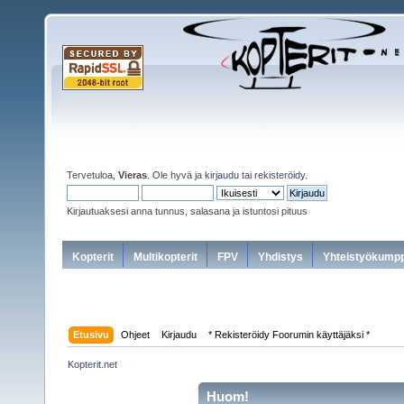
Tervetuloa,
Vieras
. Ole hyvä ja
kirjaudu
tai
rekisteröidy
.
Kirjautuaksesi anna tunnus, salasana ja istuntosi pituus
Kopterit
Multikopterit
FPV
Yhdistys
Yhteistyökumpp
Etusivu
Ohjeet
Kirjaudu
* Rekisteröidy Foorumin käyttäjäksi *
Kopterit.net
Huom!