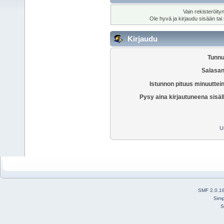
Vain rekisteröity
Ole hyvä ja kirjaudu sisään tai
Kirjaudu
Tunnu
Salasan
Istunnon pituus minuuttei
Pysy aina kirjautuneena sisäl
U
SMF 2.0.1
Simp
S