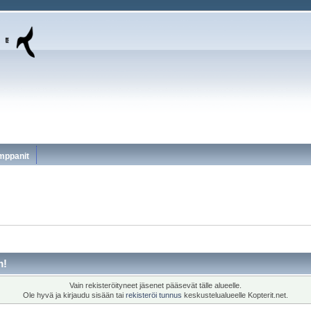
mppanit
m!
Vain rekisteröityneet jäsenet pääsevät tälle alueelle.
Ole hyvä ja kirjaudu sisään tai
rekisteröi tunnus
keskustelualueelle Kopterit.net.