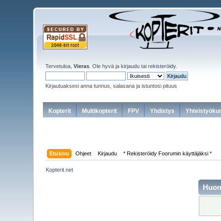
Tervetuloa,
Vieras
. Ole hyvä ja
kirjaudu
tai
rekisteröidy
.
Kirjautuaksesi anna tunnus, salasana ja istuntosi pituus
Kopterit
Multikopterit
FPV
Yhdistys
Yhteistyöku
Etusivu
Ohjeet
Kirjaudu
* Rekisteröidy Foorumin käyttäjäksi *
Kopterit.net
Huo