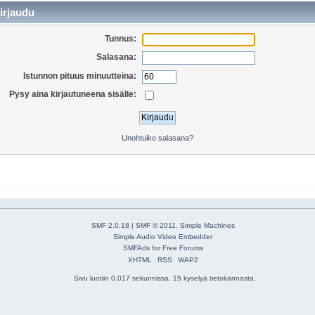
irjaudu
Tunnus:
Salasana:
Istunnon pituus minuutteina:
Pysy aina kirjautuneena sisälle:
Unohtuiko salasana?
SMF 2.0.18
|
SMF © 2011
,
Simple Machines
Simple Audio Video Embedder
SMFAds
for
Free Forums
XHTML
RSS
WAP2
Sivu luotiin 0.017 sekunnissa. 15 kyselyä tietokannasta.