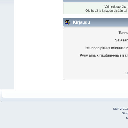
Vain rekisteröity
Ole hyvä ja kirjaudu sisään tai
Kirjaudu
Tunnu
Salasan
Istunnon pituus minuuttei
Pysy aina kirjautuneena sisäl
U
SMF 2.0.1
Simp
S