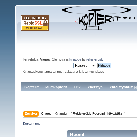
Tervetuloa,
Vieras
. Ole hyvä ja
kirjaudu
tai
rekisteröidy
.
Kirjautuaksesi anna tunnus, salasana ja istuntosi pituus
Kopterit
Multikopterit
FPV
Yhdistys
Yhteistyökumpp
Etusivu
Ohjeet
Kirjaudu
* Rekisteröidy Foorumin käyttäjäksi *
Kopterit.net
Huom!