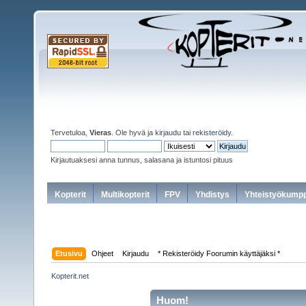
Tervetuloa,
Vieras
. Ole hyvä ja
kirjaudu
tai
rekisteröidy
.
Kirjautuaksesi anna tunnus, salasana ja istuntosi pituus
Kopterit
Multikopterit
FPV
Yhdistys
Yhteistyökumpp
Etusivu
Ohjeet
Kirjaudu
* Rekisteröidy Foorumin käyttäjäksi *
Kopterit.net
Huom!