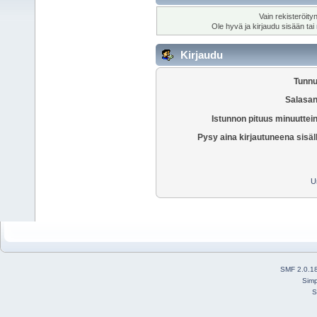
Vain rekisteröity
Ole hyvä ja kirjaudu sisään tai
Kirjaudu
Tunnu
Salasan
Istunnon pituus minuuttei
Pysy aina kirjautuneena sisäl
U
SMF 2.0.1
Simp
S