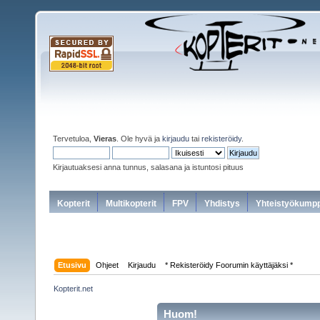
Tervetuloa,
Vieras
. Ole hyvä ja
kirjaudu
tai
rekisteröidy
.
Kirjautuaksesi anna tunnus, salasana ja istuntosi pituus
Kopterit
Multikopterit
FPV
Yhdistys
Yhteistyökumpp
Etusivu
Ohjeet
Kirjaudu
* Rekisteröidy Foorumin käyttäjäksi *
Kopterit.net
Huom!