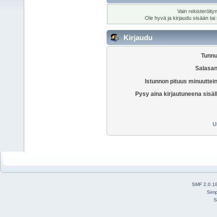
Vain rekisteröity
Ole hyvä ja kirjaudu sisään tai
Kirjaudu
Tunnu
Salasan
Istunnon pituus minuuttei
Pysy aina kirjautuneena sisäl
U
SMF 2.0.1
Simp
S