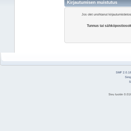
Kirjautumisen muistutus
Jos olet unohtanut kirjautumistietos
Tunnus tai sähköpostiosoi
SMF 2.0.1
Simp
S
Sivu luotiin 0.0