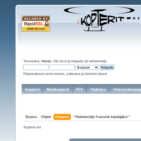
Tervetuloa,
Vieras
. Ole hyvä ja
kirjaudu
tai
rekisteröidy
.
Kirjautuaksesi anna tunnus, salasana ja istuntosi pituus
Kopterit
Multikopterit
FPV
Yhdistys
Yhteistyökumpp
Etusivu
Ohjeet
Kirjaudu
* Rekisteröidy Foorumin käyttäjäksi *
Kopterit.net