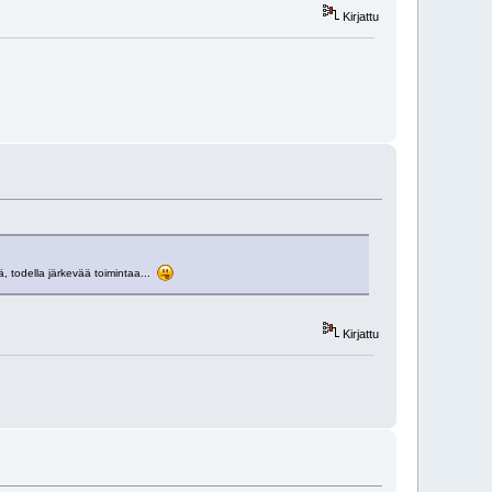
Kirjattu
, todella järkevää toimintaa...
Kirjattu