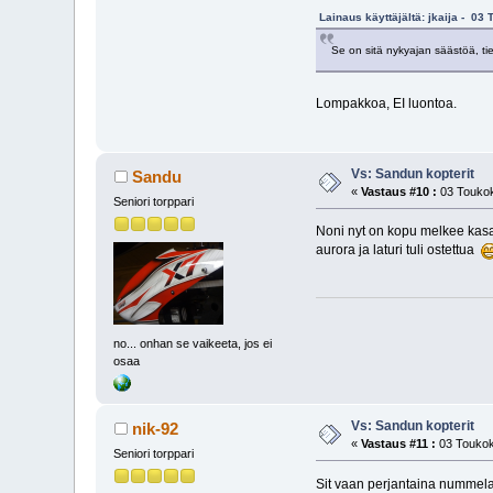
Lainaus käyttäjältä: jkaija - 03
Se on sitä nykyajan säästöä, ti
Lompakkoa, EI luontoa.
Vs: Sandun kopterit
Sandu
«
Vastaus #10 :
03 Toukok
Seniori torppari
Noni nyt on kopu melkee kasas
aurora ja laturi tuli ostettua
no... onhan se vaikeeta, jos ei
osaa
Vs: Sandun kopterit
nik-92
«
Vastaus #11 :
03 Toukok
Seniori torppari
Sit vaan perjantaina numme