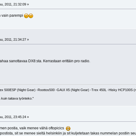
u, 2011, 21:32:09 »
n vain parempi
u, 2011, 21:34:27 »
pahaa sanottavaa DX8:sta. Kerrastaan erittäin pro radio.
x 500ESP (Night Gear) -Roottos500 -GAUI X5 (Night Gear) -Trex 450L -Hisky HCP100S (
 kuin taitava työnteko."
u, 2011, 23:45:24 »
uomen postia, vaik menee vähä oftopicics
ostista, sit se menee sieltä helsinkiin ja sit kuljetetaan takas nummelan postiin s