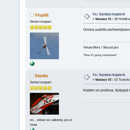
Vs: Sandun kopterit
Vispilä
«
Vastaus #1 :
30 Huhtikuu
Seniori torppari
Onnea uudelle perheenjäse
Virtual Worx / Skycat.pro
"Now it's going somewhere"
Vs: Sandun kopterit
Sandu
«
Vastaus #2 :
02 Toukoku
Seniori torppari
Kopteri on postissa, täyty
no... onhan se vaikeeta, jos ei
osaa