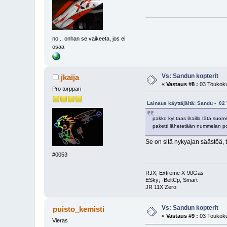
no... onhan se vaikeeta, jos ei
osaa
Vs: Sandun kopterit
jkaija
«
Vastaus #8 :
03 Toukoku
Pro torppari
Lainaus käyttäjältä: Sandu - 02
pakko kyl taas ihailla tätä suo
paketti lähetetään nummelan pos
Se on sitä nykyajan säästöä, 
#0053
RJX; Extreme X-90Gas
ESky; -BeltCp, Smart
JR 11X Zero
Vs: Sandun kopterit
puisto_kemisti
«
Vastaus #9 :
03 Toukoku
Vieras