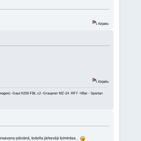
Kirjattu
Kirjattu
magee) -Gaui H200 FBL x2 -Graupner MZ-24 -RF7 -VBar - Spartan
euraavana päivänä, todella järkevää toimintaa...