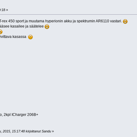
9:18 »
ua T-rex 450 sport ja muutama hyperionin akku ja spektrumin AR6110 vastari.
 pääsee kasailee ja säätelee
tarvittava kasassa
uo, 2kpl ICharger 206B+
, 2015, 15:17:48 kirjoittanut Sandu
»