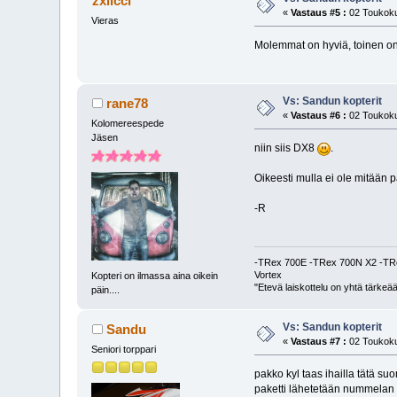
zxiicci
«
Vastaus #5 :
02 Toukoku
Vieras
Molemmat on hyviä, toinen o
Vs: Sandun kopterit
rane78
«
Vastaus #6 :
02 Toukoku
Kolomereespede
Jäsen
niin siis DX8
.
Oikeesti mulla ei ole mitään 
-R
-TRex 700E -TRex 700N X2 -TRe
Vortex
Kopteri on ilmassa aina oikein
"Etevä laiskottelu on yhtä tärkeää
päin....
Vs: Sandun kopterit
Sandu
«
Vastaus #7 :
02 Toukoku
Seniori torppari
pakko kyl taas ihailla tätä s
paketti lähetetään nummelan p