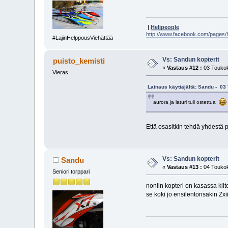
|
Helipeople
http://www.facebook.com/pages
#LajinHelppousViehättää
Vs: Sandun kopterit
puisto_kemisti
«
Vastaus #12 :
03 Toukok
Vieras
Lainaus käyttäjältä: Sandu - 03
aurora ja laturi tuli ostettua
Että osasitkin tehdä yhdestä 
Vs: Sandun kopterit
Sandu
«
Vastaus #13 :
04 Toukok
Seniori torppari
noniin kopteri on kasassa kiit
se koki jo ensilentonsakin Zx