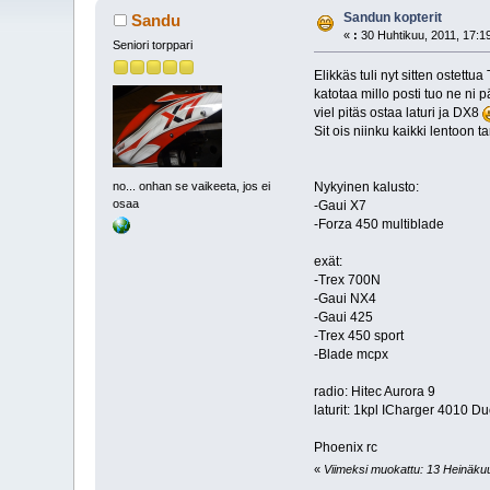
Sandun kopterit
Sandu
«
:
30 Huhtikuu, 2011, 17:1
Seniori torppari
Elikkäs tuli nyt sitten ostett
katotaa millo posti tuo ne ni
viel pitäs ostaa laturi ja DX8
Sit ois niinku kaikki lentoon 
Nykyinen kalusto:
no... onhan se vaikeeta, jos ei
osaa
-Gaui X7
-Forza 450 multiblade
exät:
-Trex 700N
-Gaui NX4
-Gaui 425
-Trex 450 sport
-Blade mcpx
radio: Hitec Aurora 9
laturit: 1kpl ICharger 4010 D
Phoenix rc
«
Viimeksi muokattu: 13 Heinäkuu