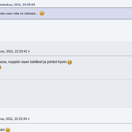
 Toukokuu, 2011, 22:09:09
etäis vaan mitä ne säästää...
uu, 2011, 22:20:42 »
sa, nuppiin vaan lukitteet ja johdot hyvin
uu, 2011, 22:22:43 »
laan