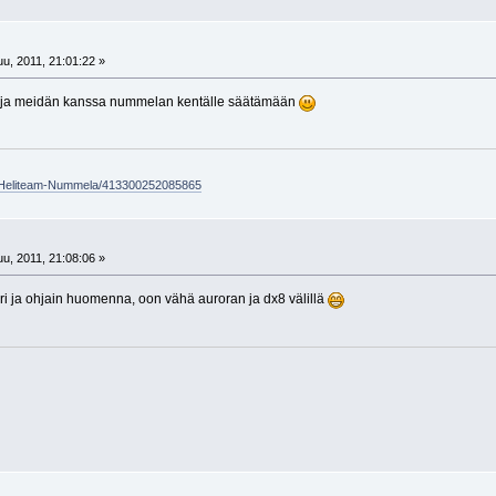
u, 2011, 21:01:22 »
un ja meidän kanssa nummelan kentälle säätämään
/Heliteam-Nummela/413300252085865
u, 2011, 21:08:06 »
turi ja ohjain huomenna, oon vähä auroran ja dx8 välillä