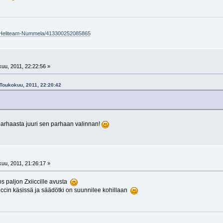
/Heliteam-Nummela/413300252085865
uu, 2011, 22:22:56 »
 Toukokuu, 2011, 22:20:42
parhaasta juuri sen parhaan valinnan!
uu, 2011, 21:26:17 »
os paljon Zxiiccille avusta
iiccin käsissä ja säädötki on suunnilee kohillaan