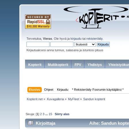
Tervetuloa,
Vieras
. Ole hyvä ja
kirjaudu
tai
rekisteröidy
.
Kirjautuaksesi anna tunnus, salasana ja istuntosi pituus
Kopterit
Multikopterit
FPV
Yhdistys
Yhteistyöku
Etusivu
Ohjeet
Kirjaudu
* Rekisteröidy Foorumin käyttäjäksi *
Kopterit.net
»
Kuvagalleria
»
MyFleet
»
Sandun kopterit
Sivuja: [
1
]
2
3
...
15
Siirry alas
Kirjoittaja
Aihe: Sandun kopter