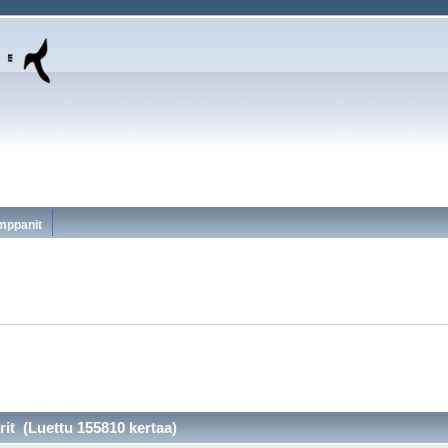
mppanit
it (Luettu 155810 kertaa)