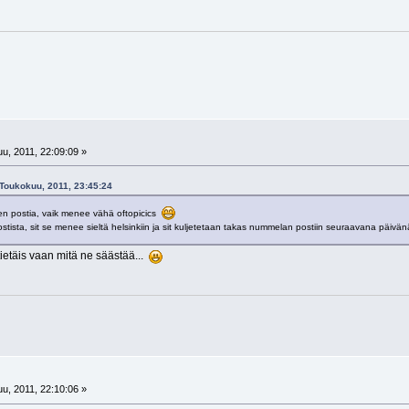
u, 2011, 22:09:09 »
 Toukokuu, 2011, 23:45:24
men postia, vaik menee vähä oftopicics
tista, sit se menee sieltä helsinkiin ja sit kuljetetaan takas nummelan postiin seuraavana päivänä
tietäis vaan mitä ne säästää...
u, 2011, 22:10:06 »