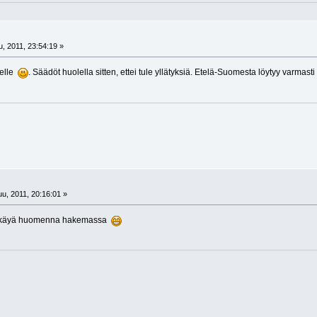
, 2011, 23:54:19 »
nelle
. Säädöt huolella sitten, ettei tule yllätyksiä. Etelä-Suomesta löytyy varmast
u, 2011, 20:16:01 »
ypä käyä huomenna hakemassa