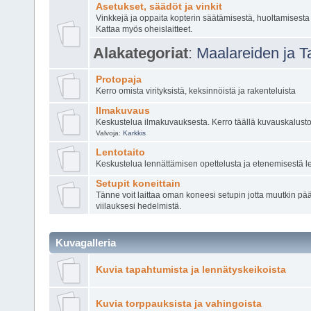
Asetukset, säädöt ja vinkit
Vinkkejä ja oppaita kopterin säätämisestä, huoltamisesta
Kattaa myös oheislaitteet.
Alakategoriat
:
Maalareiden ja T
Protopaja
Kerro omista virityksistä, keksinnöistä ja rakenteluista
Ilmakuvaus
Keskustelua ilmakuvauksesta. Kerro täällä kuvauskalustos
Valvoja:
Karkkis
Lentotaito
Keskustelua lennättämisen opettelusta ja etenemisestä 
Setupit koneittain
Tänne voit laittaa oman koneesi setupin jotta muutkin p
viilauksesi hedelmistä.
Kuvagalleria
Kuvia tapahtumista ja lennätyskeikoista
Kuvia torppauksista ja vahingoista