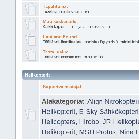
Tapahtumat
Tapahtumista ilmoittaminen
Muu keskustelu
Kaikki koptereihin liittymätön keskustelu
Lost and Found
Täällä voit ilmoittaa kadonneista / löytyneistä lentolaitteis
Testailualue
Täällä voit kokeilla foorumin käyttöä
Helikopterit
Kopterivalmistajat
Alakategoriat
:
Align Nitrokopteri
Helikopterit
,
E-Sky Sähkökopteri
Helicopters
,
Hirobo
,
JR Helikopte
Helikopterit
,
MSH Protos
,
Nine 