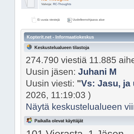
Valvoja:
RC-Thoughts
Ei uusia viestejä
Uudelleenohjaava alue
Kopterit.net - Informaatiokeskus
Keskustelualueen tilastoja
274.790 viestiä 11.885 aihet
Uusin jäsen:
Juhani M
Uusin viesti:
"
Vs: Jasu, ja 
2026, 11:19:03 )
Näytä keskustelualueen vii
Paikalla olevat käyttäjät
101 Vierasta, 1 Jäsen