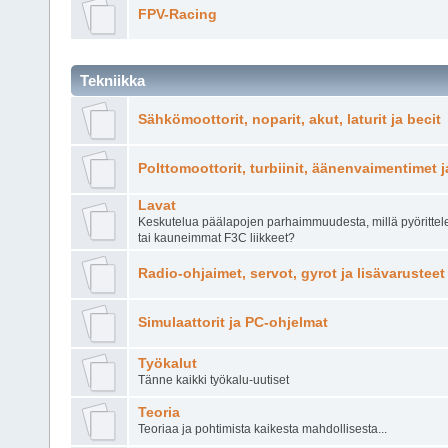
FPV-Racing
Tekniikka
Sähkömoottorit, noparit, akut, laturit ja becit
Polttomoottorit, turbiinit, äänenvaimentimet j
Lavat
Keskutelua päälapojen parhaimmuudesta, millä pyörittel
tai kauneimmat F3C liikkeet?
Radio-ohjaimet, servot, gyrot ja lisävarusteet
Simulaattorit ja PC-ohjelmat
Työkalut
Tänne kaikki työkalu-uutiset
Teoria
Teoriaa ja pohtimista kaikesta mahdollisesta...