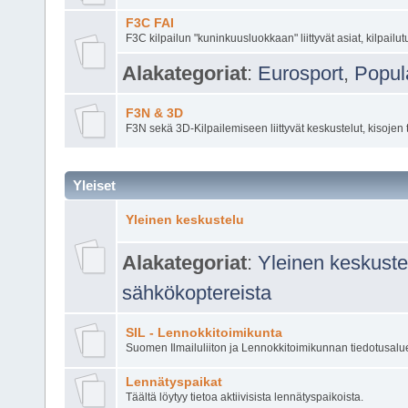
F3C FAI
F3C kilpailun "kuninkuusluokkaan" liittyvät asiat, kilpailut
Alakategoriat
:
Eurosport
,
Popul
F3N & 3D
F3N sekä 3D-Kilpailemiseen liittyvät keskustelut, kisojen t
Yleiset
Yleinen keskustelu
Alakategoriat
:
Yleinen keskustel
sähkökoptereista
SIL - Lennokkitoimikunta
Suomen Ilmailuliiton ja Lennokkitoimikunnan tiedotusalu
Lennätyspaikat
Täältä löytyy tietoa aktiivisista lennätyspaikoista.