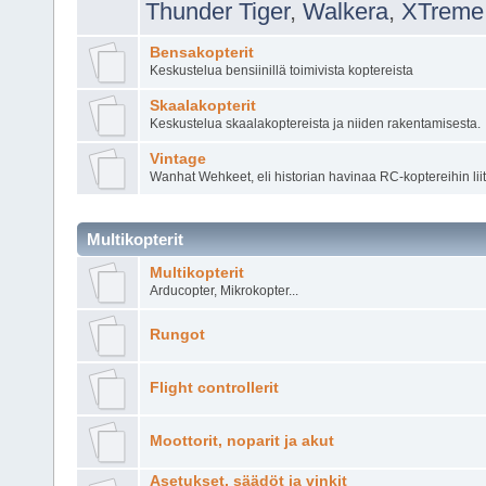
Thunder Tiger
,
Walkera
,
XTreme
Bensakopterit
Keskustelua bensiinillä toimivista koptereista
Skaalakopterit
Keskustelua skaalakoptereista ja niiden rakentamisesta.
Vintage
Wanhat Wehkeet, eli historian havinaa RC-koptereihin lii
Multikopterit
Multikopterit
Arducopter, Mikrokopter...
Rungot
Flight controllerit
Moottorit, noparit ja akut
Asetukset, säädöt ja vinkit