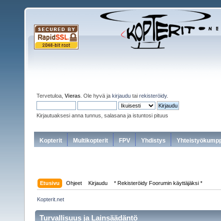
Tervetuloa,
Vieras
. Ole hyvä ja
kirjaudu
tai
rekisteröidy
.
Kirjautuaksesi anna tunnus, salasana ja istuntosi pituus
Kopterit
Multikopterit
FPV
Yhdistys
Yhteistyökumpp
Etusivu
Ohjeet
Kirjaudu
* Rekisteröidy Foorumin käyttäjäksi *
Kopterit.net
Turvallisuus ja Lainsäädäntö