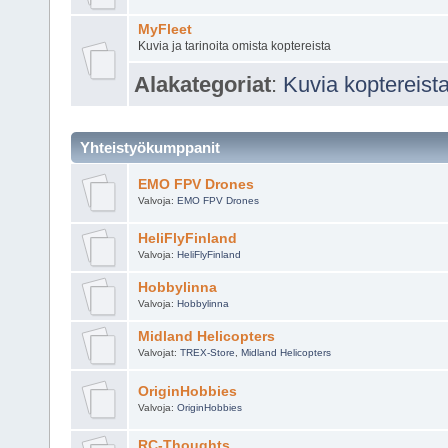
MyFleet
Kuvia ja tarinoita omista koptereista
Alakategoriat
:
Kuvia koptereista
Yhteistyökumppanit
EMO FPV Drones
Valvoja:
EMO FPV Drones
HeliFlyFinland
Valvoja:
HeliFlyFinland
Hobbylinna
Valvoja:
Hobbylinna
Midland Helicopters
Valvojat:
TREX-Store
,
Midland Helicopters
OriginHobbies
Valvoja:
OriginHobbies
RC-Thoughts